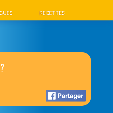
AGUES
RECETTES
e?