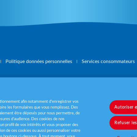
Politique données personnelles
Services consommateurs
, mangez 5 fruits et légumes par jour
www.m
nctionnement afin notamment d’enregistrer vos
Autoriser 
ire les formulaires que vous remplissez. Des
également être déposés pour nous permettre, de
sures d’audience. Des cookies de nos
Refuser le
un profil de vos intérêts et vous proposer des
tion de ces cookies ou aussi personnaliser votre
les boutons ci-dessous. À tout moment, vous