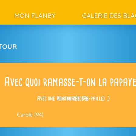
MON FLANBY
GALERIE DES BL
ETOUR
Avec quoi ramasse-t-on la papay
Avec une fou-fourche (Pa-paille) ;)
Voir la réponse
Carole (94)