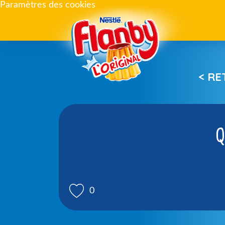
Paramètres des cookies
< R
Q
0