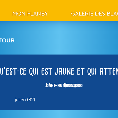
MON FLANBY
GALERIE DES BL
ETOUR
u’est-ce qui est jaune et qui atte
Jonathan Popopooooo
Voir la réponse
julien (82)