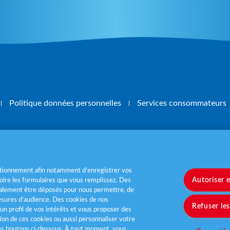
Politique données personnelles
Services consommateurs
, mangez 5 fruits et légumes par jour
www.m
nctionnement afin notamment d’enregistrer vos
Autoriser 
ire les formulaires que vous remplissez. Des
également être déposés pour nous permettre, de
sures d’audience. Des cookies de nos
Refuser le
un profil de vos intérêts et vous proposer des
tion de ces cookies ou aussi personnaliser votre
les boutons ci-dessous. À tout moment, vous