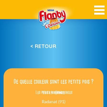
< RETOUR
De quelle couleur sont les petits pois ?
Les petits poissons rouges
Voir la réponse
Radanat (91)