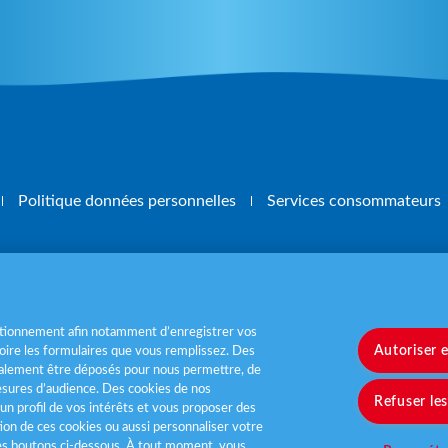
Politique données personnelles
Services consommateurs
, mangez 5 fruits et légumes par jour
www.m
nctionnement afin notamment d’enregistrer vos
Autoriser 
ire les formulaires que vous remplissez. Des
également être déposés pour nous permettre, de
sures d’audience. Des cookies de nos
Refuser le
un profil de vos intérêts et vous proposer des
tion de ces cookies ou aussi personnaliser votre
les boutons ci-dessous. À tout moment, vous