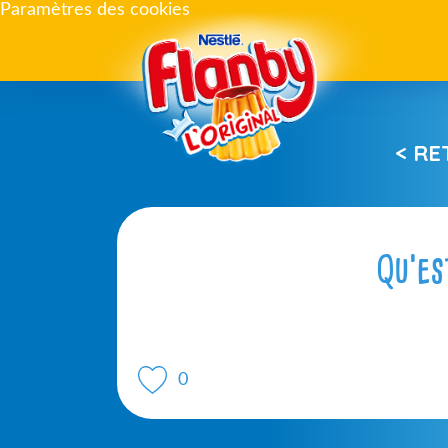
Paramètres des cookies
< R
Qu’es
0