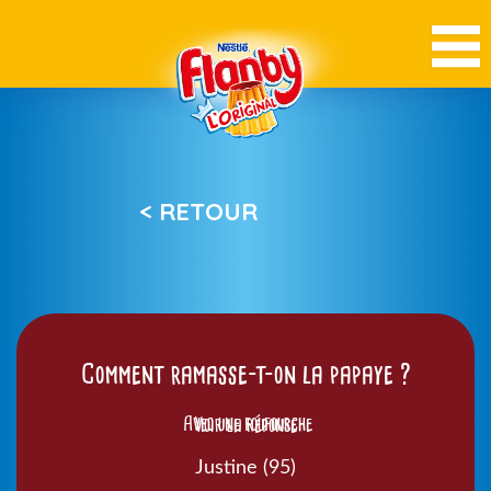
< RETOUR
Comment ramasse-t-on la papaye ?
Avec une foufourche
Voir la réponse
Justine (95)