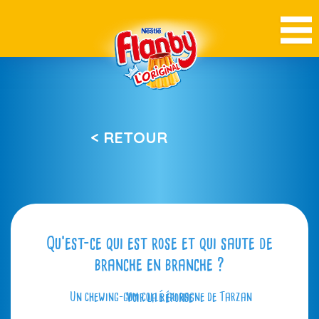
< RETOUR
Qu’est-ce qui est rose et qui saute de
branche en branche ?
Un chewing-gum collé au pagne de Tarzan
Voir la réponse