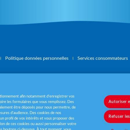
Politique données personnelles
Services consommateurs
, mangez 5 fruits et légumes par jour
www.m
nctionnement afin notamment d’enregistrer vos
Autoriser 
ire les formulaires que vous remplissez. Des
également être déposés pour nous permettre, de
sures d’audience. Des cookies de nos
Refuser le
un profil de vos intérêts et vous proposer des
tion de ces cookies ou aussi personnaliser votre
les boutons ci-dessous. À tout moment, vous