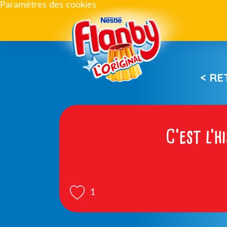
Paramètres des cookies
< R
C’est l’h
1