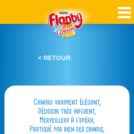
< RETOUR
Canard vraiment élégant,
Décideur très influent,
Merveilleux à l’opéra,
Pratiqué par bien des chinois,