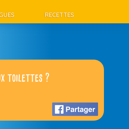
AGUES
RECETTES
ux toilettes ?