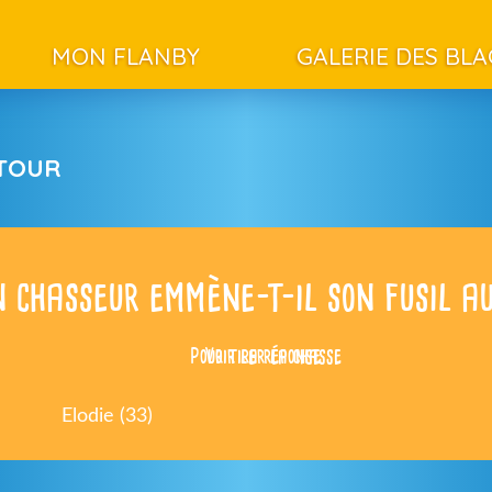
MON FLANBY
GALERIE DES BL
ETOUR
n chasseur emmène-t-il son fusil a
Pour tirer la chasse
Voir la réponse
Elodie (33)