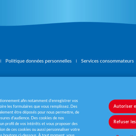
Politique données personnelles
Services consommateurs
, mangez 5 fruits et légumes par jour
www.m
nctionnement afin notamment d’enregistrer vos
Autoriser 
ire les formulaires que vous remplissez. Des
également être déposés pour nous permettre, de
sures d’audience. Des cookies de nos
Refuser le
un profil de vos intérêts et vous proposer des
tion de ces cookies ou aussi personnaliser votre
les boutons ci-dessous. À tout moment, vous