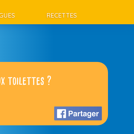
AGUES
RECETTES
ux toilettes ?