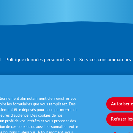
Politique données personnelles
Services consommateurs
, mangez 5 fruits et légumes par jour
www.m
nctionnement afin notamment d’enregistrer vos
Autoriser 
ire les formulaires que vous remplissez. Des
également être déposés pour nous permettre, de
sures d’audience. Des cookies de nos
Refuser le
un profil de vos intérêts et vous proposer des
tion de ces cookies ou aussi personnaliser votre
les boutons ci-dessous. À tout moment, vous