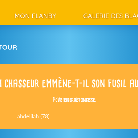
MON FLANBY
GALERIE DES BL
ETOUR
n chasseur emmène-t-il son fusil a
Pour tirer la chasse.
Voir la réponse
abdelilah (78)