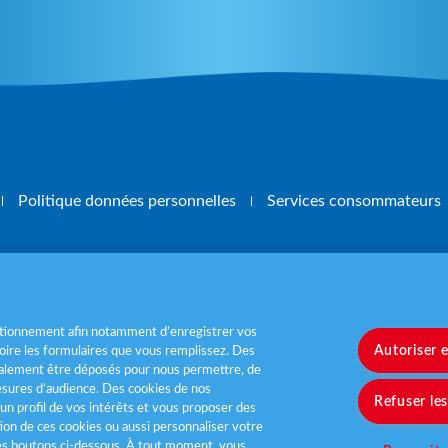
Politique données personnelles
Services consommateurs
, mangez 5 fruits et légumes par jour
www.m
nctionnement afin notamment d’enregistrer vos
Autoriser 
ire les formulaires que vous remplissez. Des
également être déposés pour nous permettre, de
sures d’audience. Des cookies de nos
Refuser le
un profil de vos intérêts et vous proposer des
tion de ces cookies ou aussi personnaliser votre
les boutons ci-dessous. À tout moment, vous