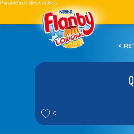
Paramètres des cookies
< R
Q
0