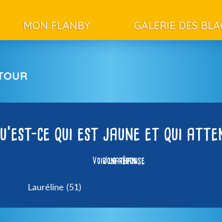
MON FLANBY
GALERIE DES BL
ETOUR
u’est-ce qui est jaune et qui atte
Voir la réponse
Jonathan
Lauréline (51)