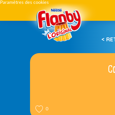
Paramètres des cookies
< R
Co
0