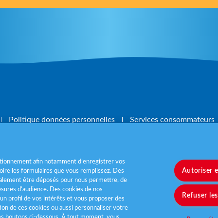
Politique données personnelles
Services consommateurs
nctionnement afin notamment d’enregistrer vos
Autoriser 
ire les formulaires que vous remplissez. Des
également être déposés pour nous permettre, de
, mangez 5 fruits et légumes par jour
www.m
sures d’audience. Des cookies de nos
Refuser le
un profil de vos intérêts et vous proposer des
tion de ces cookies ou aussi personnaliser votre
les boutons ci-dessous. À tout moment, vous