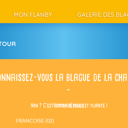
MON FLANBY
GALERIE DES BL
ETOUR
nnaissez-vous la blague de la cha
–
Non ? C’est dommage elle est pliante !
Voir la réponse
FRANCOISE (02)