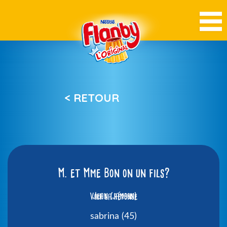
< RETOUR
M. et Mme Bon on un fils?
Voir la réponse
Jean (jambon)
sabrina (45)