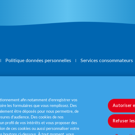
Politique données personnelles
Services consommateurs
, mangez 5 fruits et légumes par jour
www.m
nctionnement afin notamment d’enregistrer vos
Autoriser 
ire les formulaires que vous remplissez. Des
également être déposés pour nous permettre, de
sures d’audience. Des cookies de nos
Refuser le
un profil de vos intérêts et vous proposer des
tion de ces cookies ou aussi personnaliser votre
les boutons ci-dessous. À tout moment, vous