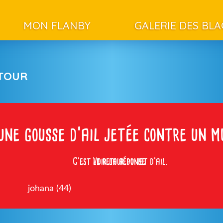
MON FLANBY
GALERIE DES BL
ETOUR
une gousse d’ail jetée contre un m
C’est le retour du jet d’ail.
Voir la réponse
johana (44)