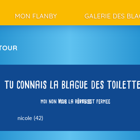
MON FLANBY
GALERIE DES BL
ETOUR
tu connais la blague des toilett
moi non plus la porte est fermee
Voir la réponse
nicole (42)