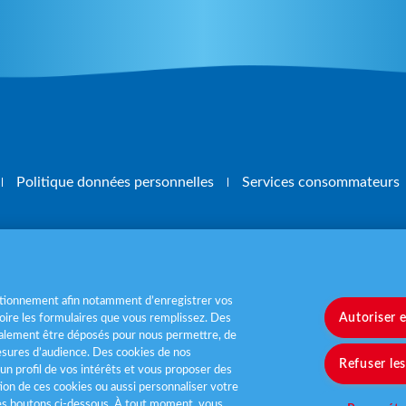
Politique données personnelles
Services consommateurs
, mangez 5 fruits et légumes par jour
www.m
nctionnement afin notamment d’enregistrer vos
Autoriser 
ire les formulaires que vous remplissez. Des
également être déposés pour nous permettre, de
sures d’audience. Des cookies de nos
Refuser le
un profil de vos intérêts et vous proposer des
tion de ces cookies ou aussi personnaliser votre
les boutons ci-dessous. À tout moment, vous