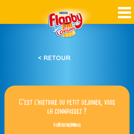
< RETOUR
C’est l’histoire du petit dejuner, vous
la connaissez ?
Voir la réponse
Pas de bol.