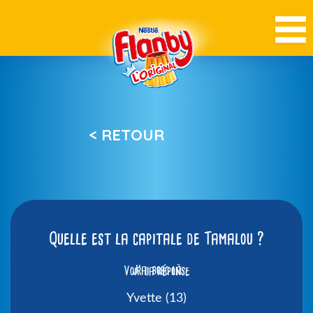
< RETOUR
Quelle est la capitale de Tamalou ?
Voir la réponse
J’ai bobo là.
Yvette (13)