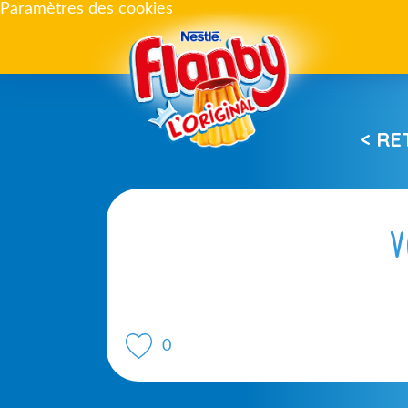
Paramètres des cookies
< R
V
0