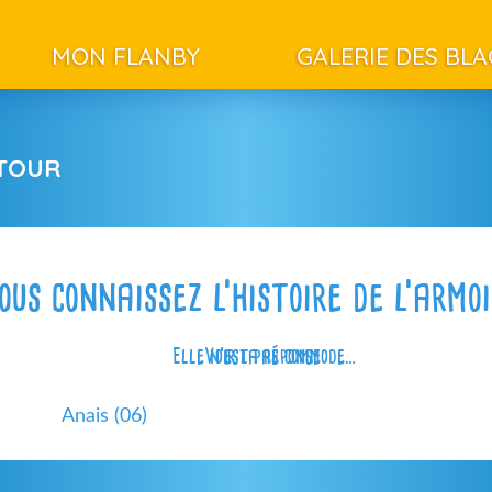
MON FLANBY
GALERIE DES BL
ETOUR
ous connaissez l’histoire de l’armo
Elle n’est pas commode…
Voir la réponse
Anais (06)