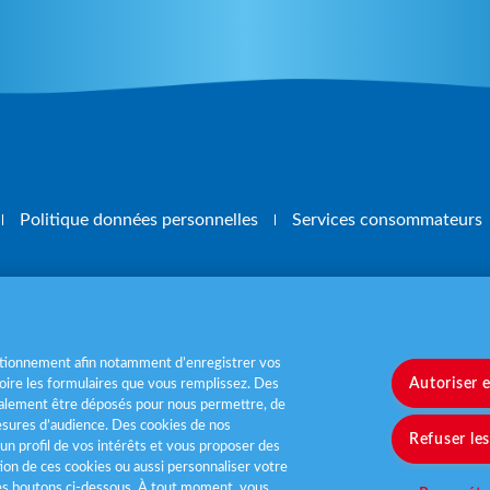
Politique données personnelles
Services consommateurs
, mangez 5 fruits et légumes par jour
www.m
nctionnement afin notamment d’enregistrer vos
Autoriser 
ire les formulaires que vous remplissez. Des
également être déposés pour nous permettre, de
sures d’audience. Des cookies de nos
Refuser le
un profil de vos intérêts et vous proposer des
tion de ces cookies ou aussi personnaliser votre
les boutons ci-dessous. À tout moment, vous