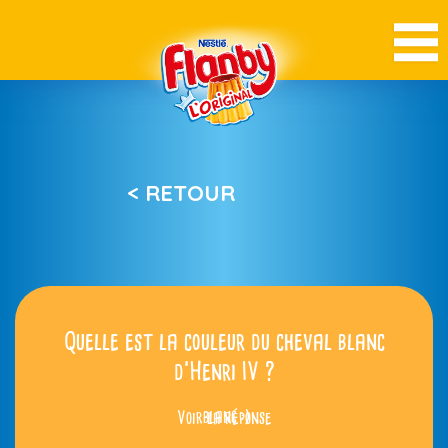
< RETOUR
Quelle est la couleur du cheval blanc
d’Henri IV ?
Voir la réponse
blanc :)