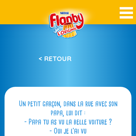
< RETOUR
Un petit garçon, dans la rue avec son
papa, lui dit :
– Papa tu as vu la belle voiture ?
– Oui je l’ai vu