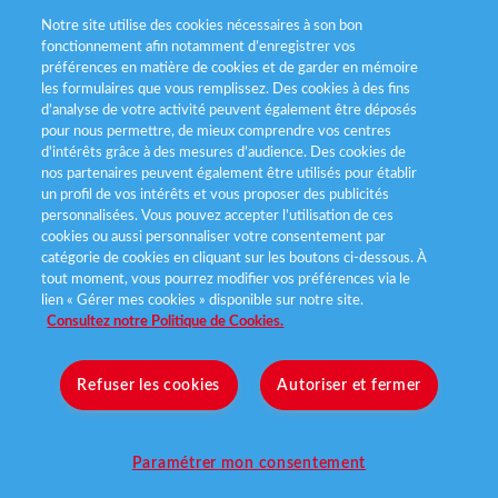
Notre site utilise des cookies nécessaires à son bon
Politiques de gestion des cookies
fonctionnement afin notamment d’enregistrer vos
préférences en matière de cookies et de garder en mémoire
Politique données personnelles
les formulaires que vous remplissez. Des cookies à des fins
d’analyse de votre activité peuvent également être déposés
Services consommateurs
pour nous permettre, de mieux comprendre vos centres
d'intérêts grâce à des mesures d’audience. Des cookies de
nos partenaires peuvent également être utilisés pour établir
Déclaration d’accessibilité
un profil de vos intérêts et vous proposer des publicités
personnalisées. Vous pouvez accepter l’utilisation de ces
cookies ou aussi personnaliser votre consentement par
catégorie de cookies en cliquant sur les boutons ci-dessous. À
tout moment, vous pourrez modifier vos préférences via le
lien « Gérer mes cookies » disponible sur notre site.
Consultez notre Politique de Cookies.
Refuser les cookies
Autoriser et fermer
Pour votre santé, mangez 5 fruits et
légumes par jour
www.mangerbouger.fr
Paramétrer mon consentement