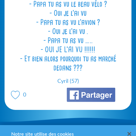
– Papa tu as vu le beau vélo ?
– Oui je l’ai vu
– Papa tu as vu l’avion ?
– Oui je l’ai vu .
– Papa tu as vu …..
– OUI JE L’AI VU !!!!!!
– Et bien alors pourquoi tu as marché
dedans ???
Cyril (57)
0
Mentions légales
Notre site utilise des cookies