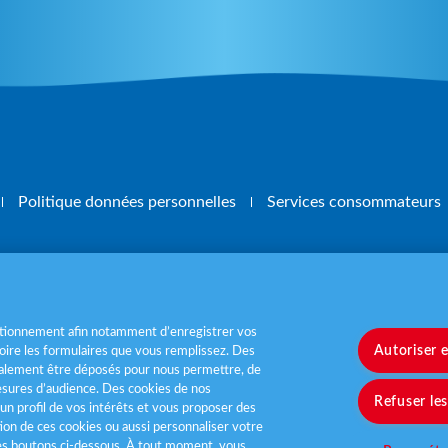
Politique données personnelles
Services consommateurs
, mangez 5 fruits et légumes par jour
www.m
nctionnement afin notamment d’enregistrer vos
Autoriser 
ire les formulaires que vous remplissez. Des
également être déposés pour nous permettre, de
sures d’audience. Des cookies de nos
Refuser le
un profil de vos intérêts et vous proposer des
tion de ces cookies ou aussi personnaliser votre
les boutons ci-dessous. À tout moment, vous