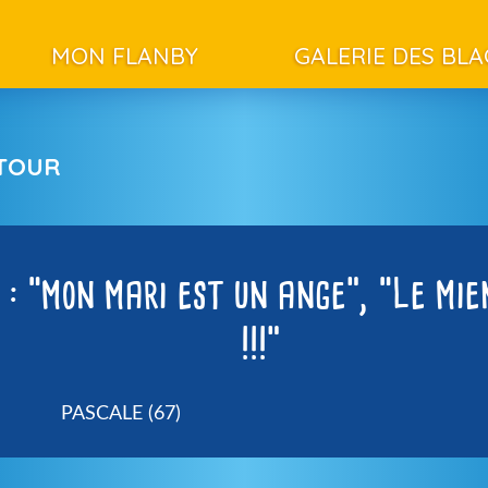
MON FLANBY
GALERIE DES BL
ETOUR
 : “mon mari est un ange”, “Le mie
!!!”
PASCALE (67)