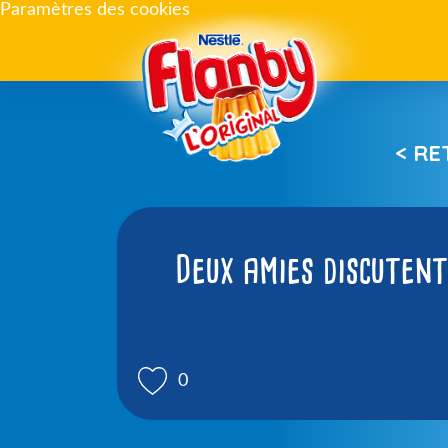
Paramètres des cookies
< R
Deux amies discutent
0