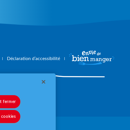
Déclaration d’accessibilité
angerbouger.fr
et fermer
s cookies