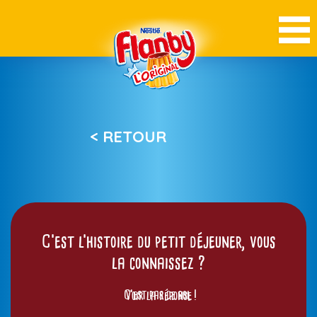
< RETOUR
C’est l’histoire du petit déjeuner, vous
la connaissez ?
C’est pas de bol !
Voir la réponse