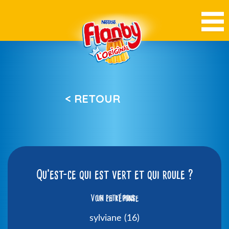
< RETOUR
Qu’est-ce qui est vert et qui roule ?
Voir la réponse
un petit pois
sylviane (16)