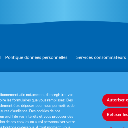
Politique données personnelles
Services consommateurs
, mangez 5 fruits et légumes par jour
www.m
nctionnement afin notamment d’enregistrer vos
Autoriser 
ire les formulaires que vous remplissez. Des
également être déposés pour nous permettre, de
sures d’audience. Des cookies de nos
Refuser le
un profil de vos intérêts et vous proposer des
tion de ces cookies ou aussi personnaliser votre
les boutons ci-dessous. À tout moment, vous