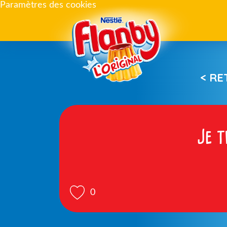
Paramètres des cookies
< R
Je t
0