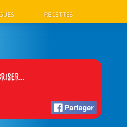
AGUES
RECETTES
briser…