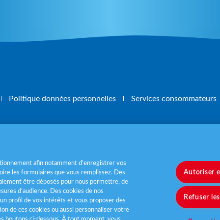
Politique données personnelles
Services consommateurs
, mangez 5 fruits et légumes par jour
www.m
nctionnement afin notamment d’enregistrer vos
Autoriser 
ire les formulaires que vous remplissez. Des
également être déposés pour nous permettre, de
sures d’audience. Des cookies de nos
Refuser le
un profil de vos intérêts et vous proposer des
tion de ces cookies ou aussi personnaliser votre
les boutons ci-dessous. À tout moment, vous