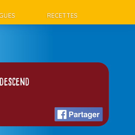
AGUES
RECETTES
 descend