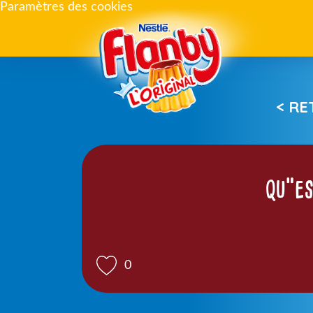
Paramètres des cookies
< R
qu”es
0