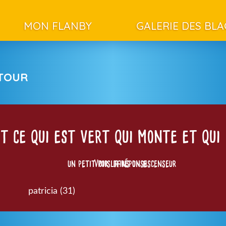
MON FLANBY
GALERIE DES BL
ETOUR
t ce qui est vert qui monte et qui
un petit pois dans un ascenseur
Voir la réponse
patricia (31)