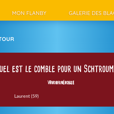
MON FLANBY
GALERIE DES BL
ETOUR
uel est le comble pour un Schtroum
Voir la réponse
Avoir un bleu !
Laurent (59)