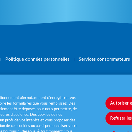
Politique données personnelles
Services consommateurs
, mangez 5 fruits et légumes par jour
www.m
nctionnement afin notamment d’enregistrer vos
Autoriser 
ire les formulaires que vous remplissez. Des
également être déposés pour nous permettre, de
sures d’audience. Des cookies de nos
Refuser le
un profil de vos intérêts et vous proposer des
tion de ces cookies ou aussi personnaliser votre
les boutons ci-dessous. À tout moment, vous