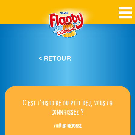
< RETOUR
C’est l’histoire du ptit dej, vous la
connaissez ?
Voir la réponse
Pas de bol