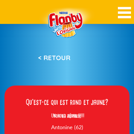
< RETOUR
Qu’est-ce qui est rond et jaune?
Un rond jaune !!!!!
Voir la réponse
Antonine (62)