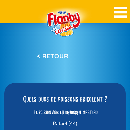
< RETOUR
Quels duos de poissons bricolent ?
Le poisson-scie et le requin-marteau
Voir la réponse
Rafael (44)